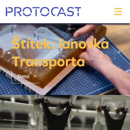
Štítek: lanovka
Transporta
>
Domů